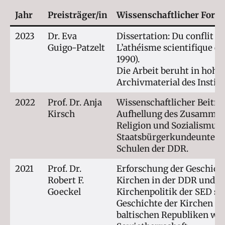
Jahr
Preisträger/in
Wissenschaftlicher Fors
2023
Dr. Eva
Dissertation: Du conflit au
Guigo-Patzelt
L’athéisme scientifique e
1990).
Die Arbeit beruht in hoh
Archivmaterial des Institu
2022
Prof. Dr. Anja
Wissenschaftlicher Beitra
Kirsch
Aufhellung des Zusamme
Religion und Sozialismus
Staatsbürgerkundeunterri
Schulen der DDR.
2021
Prof. Dr.
Erforschung der Geschich
Robert F.
Kirchen in der DDR und d
Goeckel
Kirchenpolitik der SED so
Geschichte der Kirchen in
baltischen Republiken wä